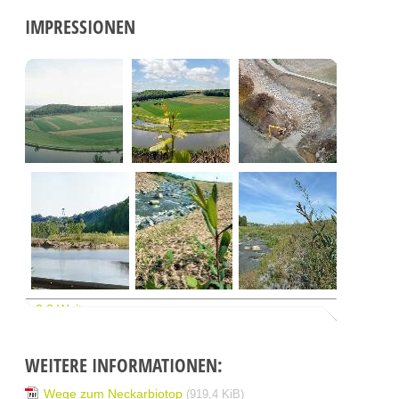
IMPRESSIONEN
1
2
3
Weiter
WEITERE INFORMATIONEN:
Wege zum Neckarbiotop
(919,4
KiB
)